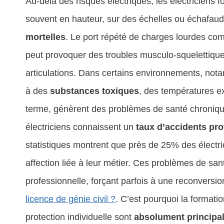
Au-delà des risques électriques, les électriciens f
souvent en hauteur, sur des échelles ou échafau
mortelles
. Le port répété de charges lourdes co
peut provoquer des troubles musculo-squelettiques
articulations. Dans certains environnements, nota
à des
substances toxiques
, des températures e
terme, génèrent des problèmes de santé chroniqu
électriciens connaissent un
taux d’accidents pr
statistiques montrent que près de 25% des électri
affection liée à leur métier. Ces problèmes de san
professionnelle, forçant parfois à une reconversio
licence de génie civil ?
. C’est pourquoi la formati
protection individuelle sont
absolument principa