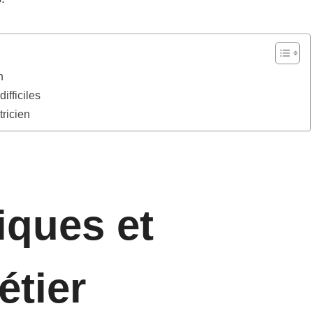
n
ifficiles
tricien
iques et
étier